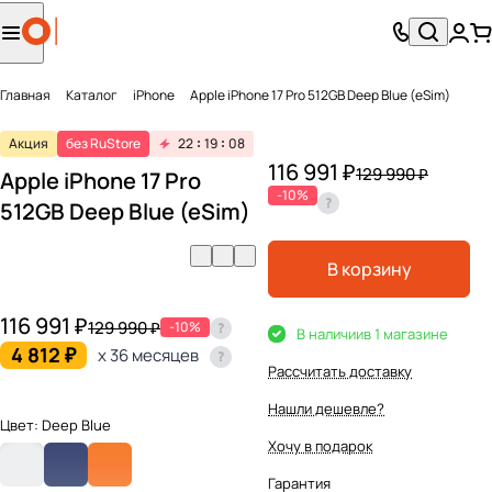
Главная
Каталог
iPhone
Apple iPhone 17 Pro 512GB Deep Blue (eSim)
Акция
без RuStore
22
19
08
116 991 ₽
129 990 ₽
Apple iPhone 17 Pro
-10%
512GB Deep Blue (eSim)
В корзину
116 991 ₽
129 990 ₽
-10%
В наличии
в 1 магазине
4 812 ₽
x 36 месяцев
Рассчитать доставку
Нашли дешевле?
Цвет:
Deep Blue
Хочу в подарок
Гарантия