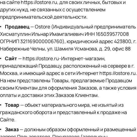
на сайте
https://ostore.ru
, для своих личных, бытовых и
других нужд, не связанных с осуществлением
предпринимательской деятельности.
Продавец
— Ostore (Индивидуальный предприниматель
Хисматуллин Ильнар Имамгалиевич ИНН 165039577008
ОГРНИП 321169000006760), юридический адрес 423800, г.
Набережные Челны, ул. Шамиля Усманова, д. 29, офис 88
Сайт
—
https://ostore.ru
-Интернет-магазин,
принадлежащий Продавцу, расположенный на сервере в г.
Москва, и имеющий адрес в сети Интернет
https://ostore.ru
.
На нем представлены Товары, предлагаемые Продавцом
своим Клиентам для оформления Заказов, а также условия
оплаты и доставки этих Заказов Клиентам.
Товар
— объект материального мира, не изъятый из
гражданского оборота и представленный к продаже на
Сайте.
Заказ
— должным образом оформленный и размещенный
запрос Пользователя, Покупателя (заполнены