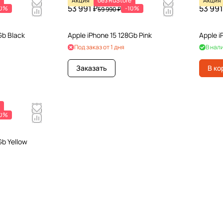
Акция
без RuStore
Акция
53 991 ₽
53 991
10%
-10%
59 990 ₽
Gb Black
Apple iPhone 15 128Gb Pink
Apple i
Под заказ от 1 дня
В нал
Заказать
В ко
10%
Gb Yellow