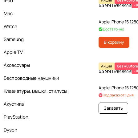
iPad
Акция
без RuStore
53 991 ₽
-
59 990 ₽
Mac
Apple iPhone 15 128
Watch
Достаточно
Samsung
В корзину
Apple TV
Аксесcуары
Акция
без RuStore
53 991 ₽
-
59 990 ₽
Беcпроводные наушники
Apple iPhone 15 128
Клавиатуры, мышки, стилусы
Под заказ от 1 дня
Акустика
Заказать
PlayStation
Dyson