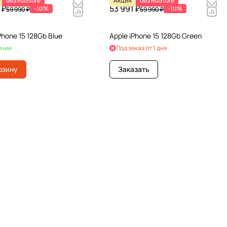
без RuStore
Акция
без RuStore
 ₽
53 991 ₽
-10%
-10%
59 990 ₽
59 990 ₽
Phone 15 128Gb Blue
Apple iPhone 15 128Gb Green
ичии
Под заказ от 1 дня
рзину
Заказать