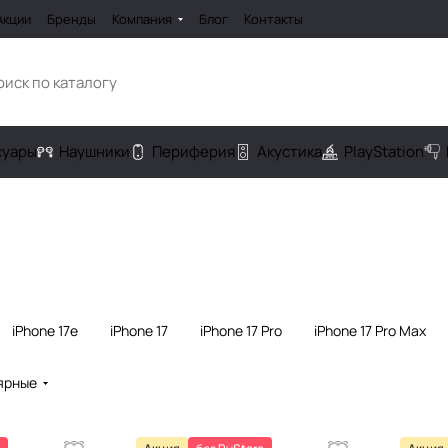
Акции
Бренды
Компания
Блог
Контакты
cуары
Наушники
Периферия
Акустика
PlayStation
iPhone 17e
iPhone 17
iPhone 17 Pro
iPhone 17 Pro Max
ярные