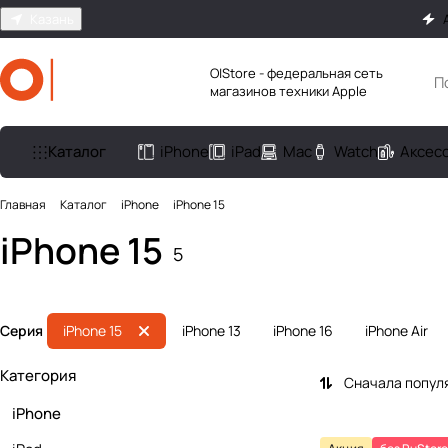
Казань
O|Store - федеральная сеть
магазинов техники Apple
Каталог
iPhone
iPad
Mac
Watch
Аксес
Главная
Каталог
iPhone
iPhone 15
iPhone 15
5
Серия
iPhone 15
iPhone 13
iPhone 16
iPhone Air
Категория
Сначала попул
iPhone