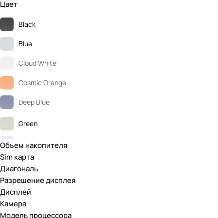
Цвет
iPhone Air
Black
Blue
Cloud White
Cosmic Orange
Deep Blue
Green
Lavender
Объем накопителя
Sim карта
Light Gold
Диагональ
Разрешение дисплея
Midnight
Дисплей
Mist Blue
Камера
Модель процессора