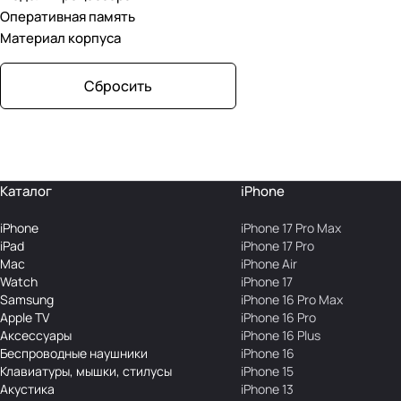
Pink
Оперативная память
Материал корпуса
Sage
Silver
Сбросить
Sky Blue
Soft Pink
Space Black
Каталог
iPhone
Starlight
iPhone
iPhone 17 Pro Max
iPad
iPhone 17 Pro
Teal
Mac
iPhone Air
Watch
iPhone 17
Ultramarine
Samsung
iPhone 16 Pro Max
Apple TV
iPhone 16 Pro
White
Аксесcуары
iPhone 16 Plus
Беcпроводные наушники
iPhone 16
Yellow
Клавиатуры, мышки, стилусы
iPhone 15
Акустика
iPhone 13