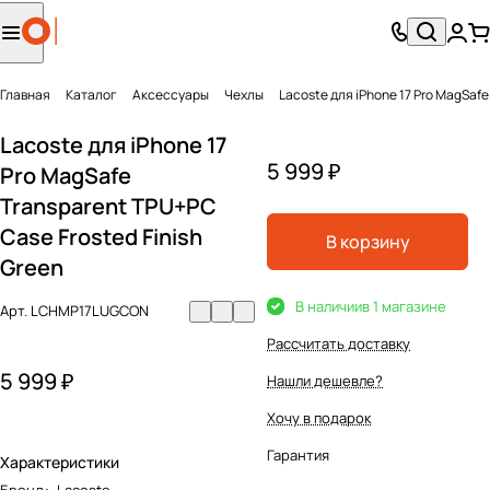
Главная
Каталог
Аксесcуары
Чехлы
Lacoste для iPhone 17 Pro MagSafe
Lacoste для iPhone 17
5 999 ₽
Pro MagSafe
Transparent TPU+PC
Case Frosted Finish
В корзину
Green
В наличии
в 1 магазине
Арт.
LCHMP17LUGCON
Рассчитать доставку
5 999 ₽
Нашли дешевле?
Хочу в подарок
Гарантия
Характеристики