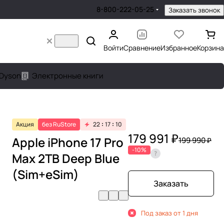
8-800-222-05-25
Заказать звонок
Войти
Сравнение
Избранное
Корзина
Dyson
Электронные книги
Акция
без RuStore
22
17
10
179 991 ₽
Apple iPhone 17 Pro
199 990 ₽
-10%
Max 2TB Deep Blue
(Sim+eSim)
Заказать
Под заказ от 1 дня