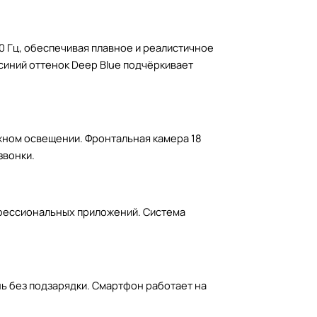
20 Гц, обеспечивая плавное и реалистичное
 синий оттенок Deep Blue подчёркивает
жном освещении. Фронтальная камера 18
звонки.
офессиональных приложений. Система
нь без подзарядки. Смартфон работает на