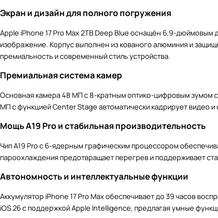
Экран и дизайн для полного погружения
Apple iPhone 17 Pro Max 2TB Deep Blue оснащён 6,9-дюймовым 
изображение. Корпус выполнен из кованого алюминия и защищён
премиальность и современный стиль устройства.
Премиальная система камер
Основная камера 48 МП с 8-кратным оптико-цифровым зумом 
МП с функцией Center Stage автоматически кадрирует видео и
Мощь A19 Pro и стабильная производительность
Чип A19 Pro с 6-ядерным графическим процессором обеспечив
пароохлаждения предотвращает перегрев и поддерживает стаб
Автономность и интеллектуальные функции
Аккумулятор iPhone 17 Pro Max обеспечивает до 39 часов восп
iOS 26 с поддержкой Apple Intelligence, предлагая умные фун