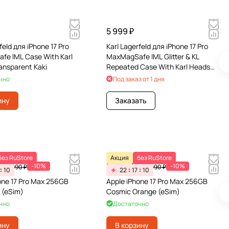
5 999 ₽
feld для iPhone 17 Pro
Karl Lagerfeld для iPhone 17 Pro
e IML Case With Karl
MaxMagSafe IML Glitter & KL
ansparent Kaki
Repeated Case With Karl Heads
White
чно
Под заказ от 1 дня
ину
Заказать
без RuStore
Акция
без RuStore
₽
107 991 ₽
-10%
-10%
119 990 ₽
119 990 ₽
10
22
17
10
one 17 Pro Max 256GB
Apple iPhone 17 Pro Max 256GB
 (eSim)
Cosmic Orange (eSim)
чно
Достаточно
ину
В корзину