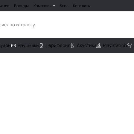
Акции
Бренды
Компания
Блог
Контакты
cуары
Наушники
Периферия
Акустика
PlayStation
)