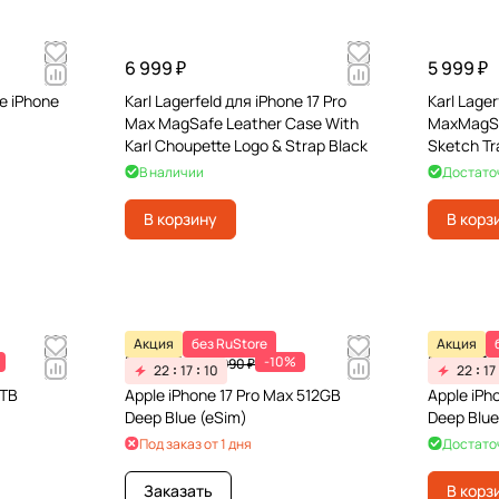
6 999 ₽
5 999 ₽
e iPhone
Karl Lagerfeld для iPhone 17 Pro
Karl Lager
Max MagSafe Leather Case With
MaxMagSaf
Karl Choupette Logo & Strap Black
Sketch Tr
В наличии
Достато
В корзину
В корз
Акция
без RuStore
Акция
121 491 ₽
107 991 
-10%
134 990 ₽
22
17
10
22
17
1TB
Apple iPhone 17 Pro Max 512GB
Apple iPh
Deep Blue (eSim)
Deep Blue
Под заказ от 1 дня
Достато
Заказать
В корз