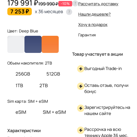
179 991 ₽
199 990 ₽
-10%
Рассчитать доставку
7 253 ₽
x 36 месяцев
Нашли дешевле?
Хочу в подарок
Цвет:
Deep Blue
Гарантия
Товар участвует в акции
Объем накопителя:
2TB
Выгодный Trade-in
256GB
512GB
1TB
2TB
Оставь отзыв, получи
бонус
Sim карта:
SIM + eSIM
Зарегистрируйтесь на
eSIM
SIM + eSIM
нашем сайте
Рассрочка на всю
Характеристики
технику Apple 36 мес.