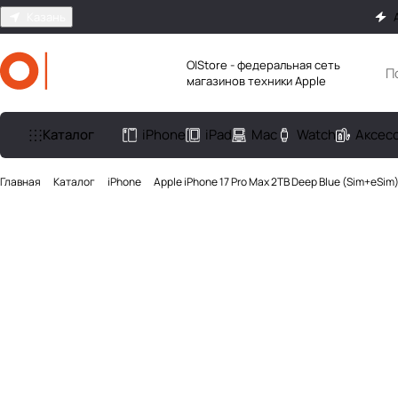
Казань
O|Store - федеральная сеть
магазинов техники Apple
Каталог
iPhone
iPad
Mac
Watch
Аксес
Главная
Каталог
iPhone
Apple iPhone 17 Pro Max 2TB Deep Blue (Sim+eSim