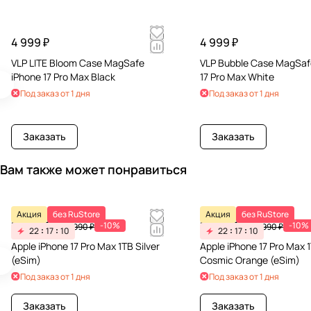
4 999 ₽
4 999 ₽
VLP LITE Bloom Case MagSafe
VLP Bubble Case MagSaf
iPhone 17 Pro Max Black
17 Pro Max White
Под заказ от 1 дня
Под заказ от 1 дня
Заказать
Заказать
Вам также может понравиться
Акция
без RuStore
Акция
без RuStore
139 491 ₽
139 491 ₽
-10%
-10%
154 990 ₽
154 990 ₽
22
17
10
22
17
10
Apple iPhone 17 Pro Max 1TB Silver
Apple iPhone 17 Pro Max 
(eSim)
Cosmic Orange (eSim)
Под заказ от 1 дня
Под заказ от 1 дня
Заказать
Заказать