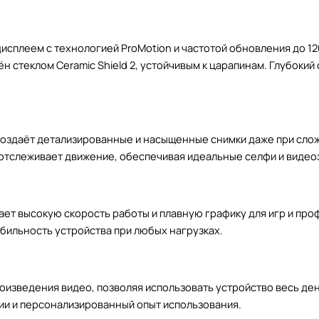
дисплеем с технологией ProMotion и частотой обновления до 1
 стеклом Ceramic Shield 2, устойчивым к царапинам. Глубокий
создаёт детализированные и насыщенные снимки даже при сло
 отслеживает движение, обеспечивая идеальные селфи и видео
ает высокую скорость работы и плавную графику для игр и пр
ильность устройства при любых нагрузках.
роизведения видео, позволяя использовать устройство весь де
кции и персонализированный опыт использования.