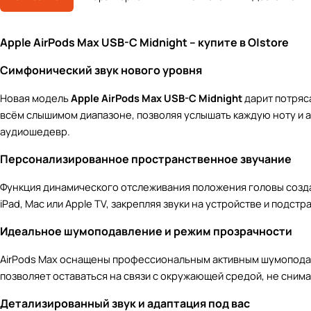
Apple AirPods Max USB-C Midnight – купите в O|store
Симфонический звук нового уровня
Новая модель
Apple AirPods Max USB-C Midnight
дарит потряс
всём слышимом диапазоне, позволяя услышать каждую ноту и а
аудиошедевр.
Персонализированное пространственное звучание
Функция динамического отслеживания положения головы созда
iPad, Mac или Apple TV, закрепляя звуки на устройстве и подст
Идеальное шумоподавление и режим прозрачности
AirPods Max оснащены профессиональным активным шумопода
позволяет оставаться на связи с окружающей средой, не снима
Детализированный звук и адаптация под вас