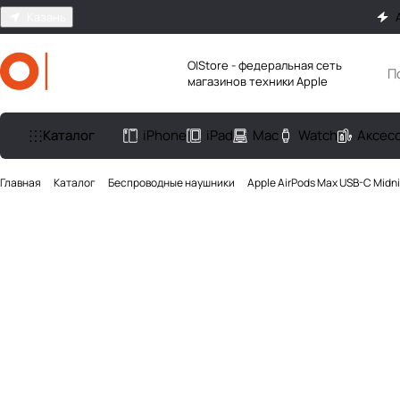
Казань
O|Store - федеральная сеть
магазинов техники Apple
Каталог
iPhone
iPad
Mac
Watch
Аксес
Главная
Каталог
Беcпроводные наушники
Apple AirPods Max USB-C Midn