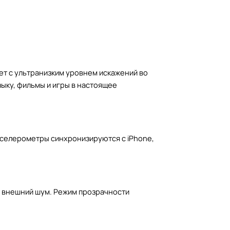
ет с ультранизким уровнем искажений во
ыку, фильмы и игры в настоящее
кселерометры синхронизируются с iPhone,
 внешний шум. Режим прозрачности