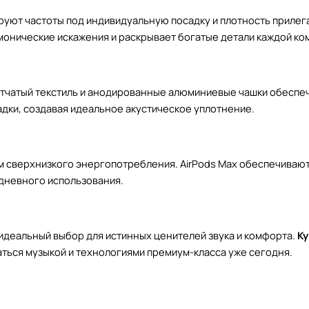
ируют частоты под индивидуальную посадку и плотность приле
онические искажения и раскрывает богатые детали каждой ко
сетчатый текстиль и анодированные алюминиевые чашки обесп
дки, создавая идеальное акустическое уплотнение.
м сверхнизкого энергопотребления. AirPods Max обеспечивают
едневного использования.
идеальный выбор для истинных ценителей звука и комфорта.
Ку
аться музыкой и технологиями премиум-класса уже сегодня.