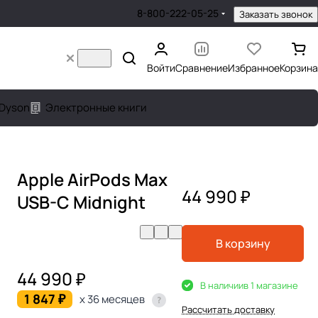
8-800-222-05-25
Заказать звонок
Войти
Сравнение
Избранное
Корзина
Dyson
Электронные книги
Apple AirPods Max
44 990 ₽
USB-C Midnight
В корзину
44 990 ₽
В наличии
в 1 магазине
1 847 ₽
x 36 месяцев
Рассчитать доставку