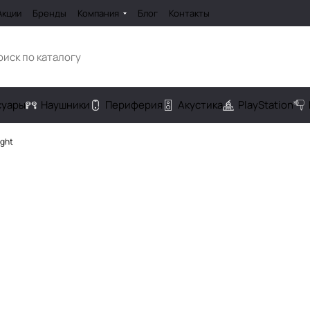
Акции
Бренды
Компания
Блог
Контакты
cуары
Наушники
Периферия
Акустика
PlayStation
ight