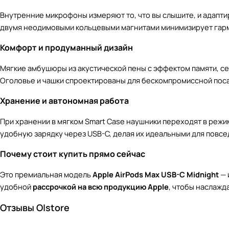
Внутренние микрофоны измеряют то, что вы слышите, и адапт
двумя неодимовыми кольцевыми магнитами минимизирует гарм
Комфорт и продуманный дизайн
Мягкие амбушюры из акустической пены с эффектом памяти, 
Оголовье и чашки спроектированы для бескомпромиссной поса
Хранение и автономная работа
При хранении в мягком Smart Case наушники переходят в режи
удобную зарядку через USB-C, делая их идеальными для повс
Почему стоит купить прямо сейчас
Это премиальная модель
Apple AirPods Max USB-C Midnight
— 
удобной
рассрочкой на всю продукцию Apple
, чтобы наслажд
Отзывы O|store