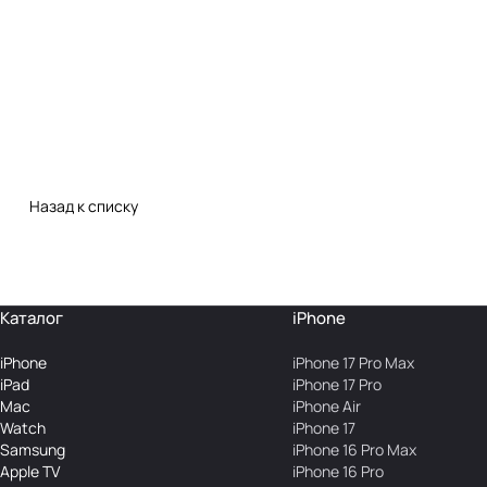
Назад к списку
Каталог
iPhone
iPhone
iPhone 17 Pro Max
iPad
iPhone 17 Pro
Mac
iPhone Air
Watch
iPhone 17
Samsung
iPhone 16 Pro Max
Apple TV
iPhone 16 Pro