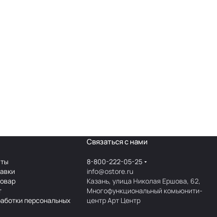
Связаться с нами
аты
8-800-222-05-25
тавки
info@ostore.ru
товар
Казань, улица Николая Ершова, 62,
т
Многофункциональный комьюнити-
работки персональных
центр Арт Центр