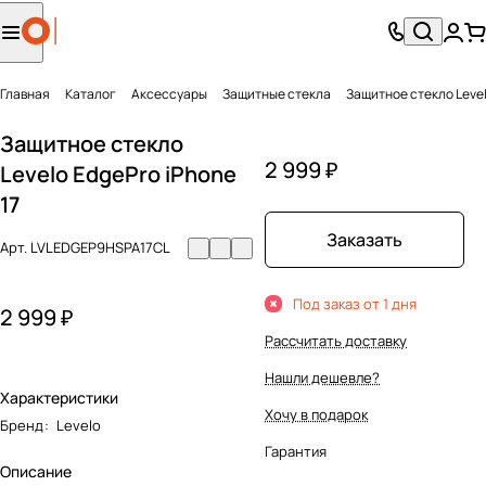
Главная
Каталог
Аксесcуары
Защитные стекла
Защитное стекло Level
Защитное стекло
2 999 ₽
Levelo EdgePro iPhone
17
Заказать
Арт.
LVLEDGEP9HSPA17CL
Под заказ от 1 дня
2 999 ₽
Рассчитать доставку
Нашли дешевле?
Характеристики
Хочу в подарок
Бренд
:
Levelo
Гарантия
Описание