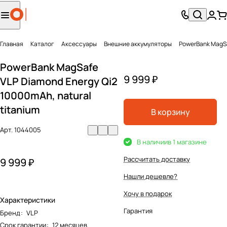
Главная
Каталог
Аксесcуары
Внешние аккумуляторы
PowerBank MagSa
PowerBank MagSafe
9 999 ₽
VLP Diamond Energy Qi2
10000mAh, natural
titanium
В корзину
Арт.
1044005
В наличии
в 1 магазине
Рассчитать доставку
9 999 ₽
Нашли дешевле?
Хочу в подарок
Характеристики
Гарантия
Бренд
:
VLP
Срок гарантии
:
12 месяцев