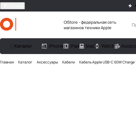
Казань
O|Store - федеральная сеть
магазинов техники Apple
Каталог
iPhone
iPad
Mac
Watch
Аксес
Главная
Каталог
Аксесcуары
Кабели
Кабель Apple USB-C 60W Charge