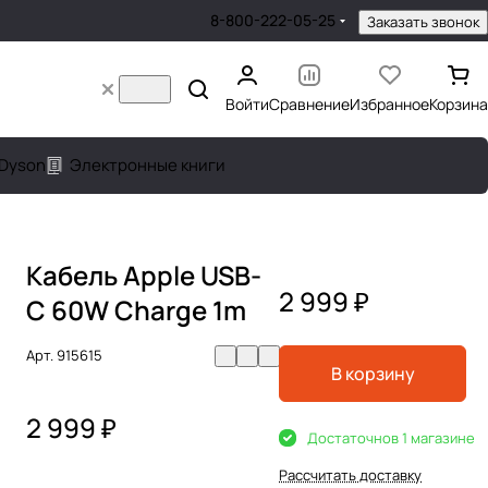
8-800-222-05-25
Заказать звонок
Войти
Сравнение
Избранное
Корзина
Dyson
Электронные книги
Кабель Apple USB-
2 999 ₽
C 60W Charge 1m
Арт.
915615
В корзину
2 999 ₽
Достаточно
в 1 магазине
Рассчитать доставку