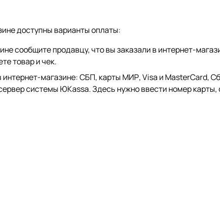
зине доступны варианты оплаты:
зине сообщите продавцу, что вы заказали в интернет-магаз
те товар и чек.
тернет-магазине: СБП, карты МИР, Visa и MasterCard, СберP
 сервер системы ЮKassa. Здесь нужно ввести номер карты, 