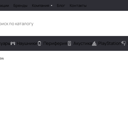
Акции
Бренды
Компания
Блог
Контакты
cуары
Наушники
Периферия
Акустика
PlayStation
 1m