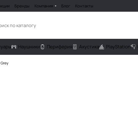
Акции
Бренды
Компания
Блог
Контакты
cуары
Наушники
Периферия
Акустика
PlayStation
 Grey