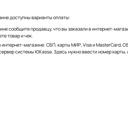
зине доступны варианты оплаты:
зине сообщите продавцу, что вы заказали в интернет-магаз
те товар и чек.
тернет-магазине: СБП, карты МИР, Visa и MasterCard, СберP
 сервер системы ЮKassa. Здесь нужно ввести номер карты, 