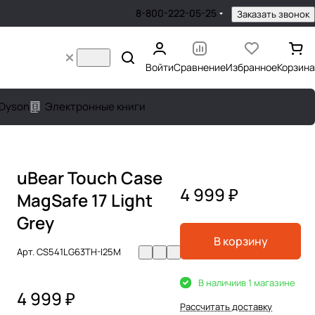
8-800-222-05-25
Заказать звонок
Войти
Сравнение
Избранное
Корзина
Dyson
Электронные книги
uBear Touch Case
4 999 ₽
MagSafe 17 Light
Grey
В корзину
Арт.
CS541LG63TH-I25M
В наличии
в 1 магазине
4 999 ₽
Рассчитать доставку