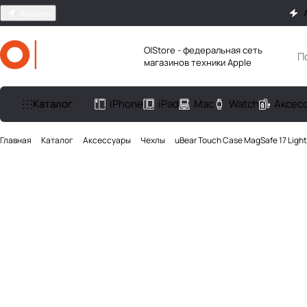
Казань
O|Store - федеральная сеть
магазинов техники Apple
Каталог
iPhone
iPad
Mac
Watch
Аксес
Главная
Каталог
Аксесcуары
Чехлы
uBear Touch Case MagSafe 17 Light