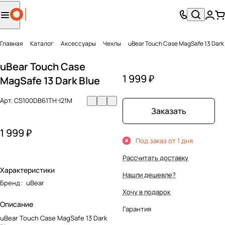
Главная
Каталог
Аксесcуары
Чехлы
uBear Touch Case MagSafe 13 Dark
uBear Touch Case
1 999 ₽
MagSafe 13 Dark Blue
Арт.
CS100DB61TH-I21M
Заказать
1 999 ₽
Под заказ от 1 дня
Рассчитать доставку
Характеристики
Нашли дешевле?
Бренд
:
uBear
Хочу в подарок
Описание
Гарантия
uBear Touch Case MagSafe 13 Dark