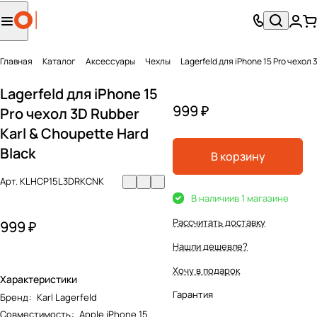
Главная
Каталог
Аксесcуары
Чехлы
Lagerfeld для iPhone 15 Pro чехол 
Lagerfeld для iPhone 15
999 ₽
Pro чехол 3D Rubber
Karl & Choupette Hard
Black
В корзину
Арт.
KLHCP15L3DRKCNK
В наличии
в 1 магазине
Рассчитать доставку
999 ₽
Нашли дешевле?
Хочу в подарок
Характеристики
Гарантия
Бренд
:
Karl Lagerfeld
Совместимость
:
Apple iPhone 15