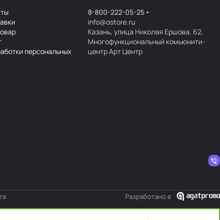
аты
8-800-222-05-25
тавки
info@ostore.ru
товар
Казань, улица Николая Ершова, 62,
т
Многофункциональный комьюнити-
работки персональных
центр Арт Центр
та
Разработано в