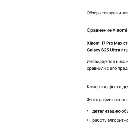
Обзоры товаров и но
Сравнение Xiaomi 
Xiaomi 17 Pro Max
ст
Galaxy S25 Ultra
и п
Инсайдер под нико
сравнили с его пред
Качество фото: д
Фотографии позволя
детализацию
объ
работу алгоритм