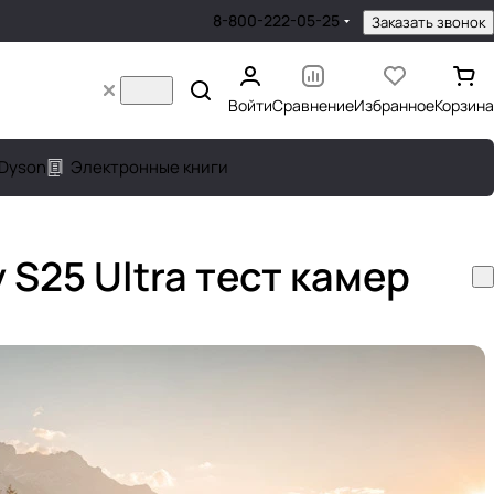
8-800-222-05-25
Заказать звонок
Войти
Сравнение
Избранное
Корзина
Dyson
Электронные книги
y S25 Ultra тест камер