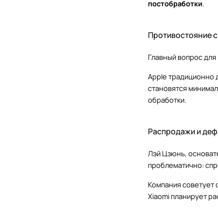
постобработки
.
Противостояние с 
Главный вопрос для 
Apple традиционно д
становятся минимал
обработки.
Распродажи и дефи
Лэй Цзюнь, основат
проблематично: спр
Компания советует 
Xiaomi планирует р