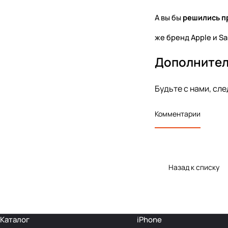
А вы бы
решились пр
же бренд Apple и S
Дополните
Будьте с нами, сле
Комментарии
Назад к списку
Каталог
iPhone