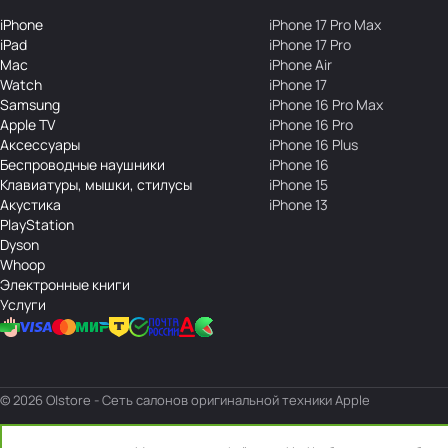
iPhone
iPhone 17 Pro Max
iPad
iPhone 17 Pro
Mac
iPhone Air
Watch
iPhone 17
Samsung
iPhone 16 Pro Max
Apple TV
iPhone 16 Pro
Аксесcуары
iPhone 16 Plus
Беcпроводные наушники
iPhone 16
Клавиатуры, мышки, стилусы
iPhone 15
Акустика
iPhone 13
PlayStation
Dyson
Whoop
Электронные книги
Услуги
© 2026 O|store - Сеть салонов оригинальной техники Apple