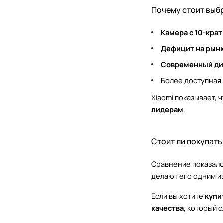
Почему стоит выбр
Камера с 10-кра
Дефицит на рын
Современный ди
Более доступная 
Xiaomi показывает, 
лидерам
.
Стоит ли покупать 
Сравнение показало
делают его одним и
Если вы хотите
купи
качества
, который 