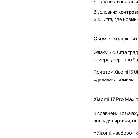
реалистичность
В условиях
контров
S25 Ultra, где нов
Съёмка в сложных
Galaxy S25 Ultra тр
камера уверенно ба
При этом Xiaomi 15 
сделала огромный ш
Xiaomi 17 Pro Max 
В сравнении с Galaxy
выглядят яркими, н
У Xiaomi, наоборот,