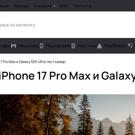
Акции
Бренды
Компания
Блог
Контакты
cуары
Наушники
Периферия
Акустика
PlayStation
17 Pro Max и Galaxy S25 Ultra тест камер
iPhone 17 Pro Max и Galax