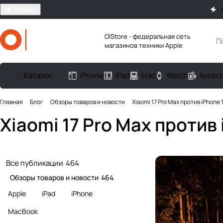
Казань
O|Store - федеральная сеть
магазинов техники Apple
Каталог
iPhone
iPad
Mac
Watch
Аксес
Главная
Блог
Обзоры товаров и новости
Xiaomi 17 Pro Max против iPhone 
Xiaomi 17 Pro Max против 
Все публикации
464
Обзоры товаров и новости
464
Apple
iPad
iPhone
MacBook