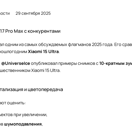
вости
29 сентября 2025
17 Pro Max с конкурентами
ал одним из самых обсуждаемых флагманов 2025 года. Его сра
рошлогодним
Xiaomi 15 Ultra
.
м
@UniverseIce
опубликовал примеры снимков с
10-кратным зу
шественником Xiaomi 15 Ultra.
етализация и цветопередача
ют оценить:
ектов при увеличении,
ов
шумоподавления
,