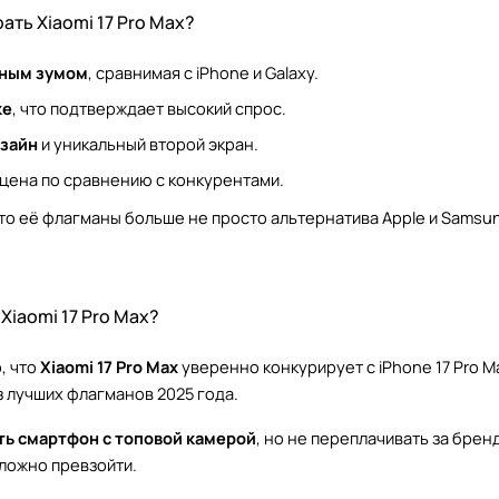
ать Xiaomi 17 Pro Max?
тным зумом
, сравнимая с iPhone и Galaxy.
ке
, что подтверждает высокий спрос.
зайн
и уникальный второй экран.
цена по сравнению с конкурентами.
что её флагманы больше не просто альтернатива Apple и Samsu
Xiaomi 17 Pro Max?
, что
Xiaomi 17 Pro Max
уверенно конкурирует с iPhone 17 Pro Ma
з лучших флагманов 2025 года.
ть смартфон с топовой камерой
, но не переплачивать за бренд
сложно превзойти.