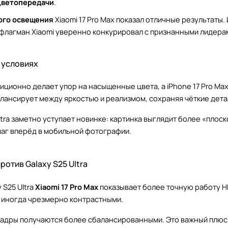
цветопередачи
.
ого освещения
Xiaomi 17 Pro Max показал отличные результаты.
ый флагман Xiaomi уверенно конкурировал с признанными лидер
 условиях
адиционно делает упор на насыщенные цвета, а iPhone 17 Pro Max
лансирует между яркостью и реализмом, сохраняя чёткие детал
Ultra заметно уступает новинке: картинка выглядит более «плос
аг вперёд в мобильной фотографии.
против Galaxy S25 Ultra
 S25 Ultra
Xiaomi 17 Pro Max
показывает более точную работу HD
о иногда чрезмерно контрастными.
 кадры получаются более сбалансированными. Это важный плюс 