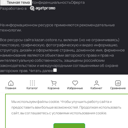
Темная тема
Конфиденциальность
Оферта
Разработано в
На информационном ресурсе применяются
рекомендательные
технологии
.
Все ресурсы сайта kazan.ostore.ru, включая (но не ограничиваясь)
текстовую, графическую, фотографическую и видео информацию,
структуру, дизайн и оформление страниц, доменное имя, фирменное
наименование являются объектами авторского права и прав на
интеллектуальную собственность, защищены российским
законодательством и международными соглашениями об охране
авторских прав.
Читать далее
Главная
Каталог
Корзина
Избранные
Кабинет
Сравнение
Мы используем файлы cookie. Чтобы улучшить работу сайта и
предоставить вам больше возможностей. Продолжая использовать
сайт, вы
соглашаетесь с условиями использования cookie.